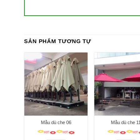
SẢN PHẨM TƯƠNG TỰ
4
Mẫu dù che 06
Mẫu dù che 1