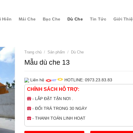
i Hiên
Mái Che
Bạc Che
Dù Che
Tin Tức
Giới Thi
Trang chủ
/
Sản phẩm
/
Dù Che
Mẫu dù che 13
Liên hệ
HOTLINE: 0973.23.83.83
CHÍNH SÁCH HỖ TRỢ:
- LẮP ĐẶT TẬN NƠI .
- ĐỔI TRẢ TRONG 30 NGÀY
- THANH TOÁN LINH HOẠT