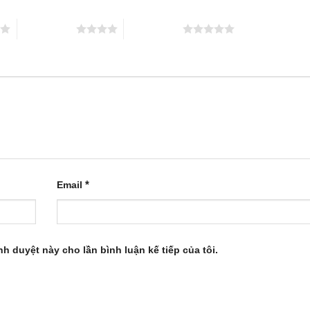
4 trên 5 sao
5 trên 5 sao
*
Email
ình duyệt này cho lần bình luận kế tiếp của tôi.