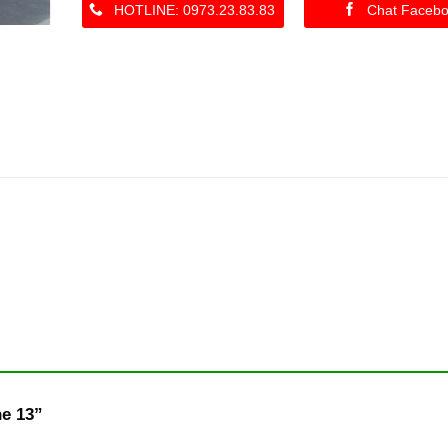
HOTLINE: 0973.23.83.83
Chat Faceb
he 13”