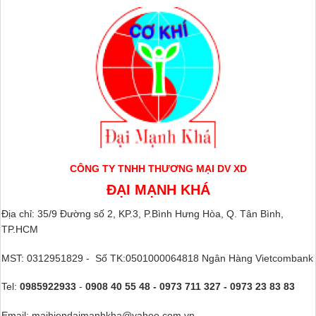
CÔNG TY TNHH THƯƠNG MẠI DV XD
ĐẠI MẠNH KHÁ
Địa chỉ: 35/9 Đường số 2, KP.3, P.Bình Hưng Hòa, Q. Tân Bình,
TP.HCM
MST: 0312951829 - Số TK:0501000064818 Ngân Hàng Vietcombank
Tel:
0985922933
-
0908 40 55 48 - 0973 711 327 - 0973 23 83 83
Email: maihiendaimanhkha@yahoo.com.vn