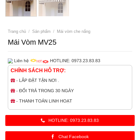
Trang chủ
/
Sản phẩm
/
Mái vòm che nắng
Mái Vòm MV25
Liên hệ
HOTLINE: 0973.23.83.83
CHÍNH SÁCH HỖ TRỢ:
- LẮP ĐẶT TẬN NƠI .
- ĐỔI TRẢ TRONG 30 NGÀY
- THANH TOÁN LINH HOẠT
HOTLINE: 0973.23.83.83
Chat Facebook