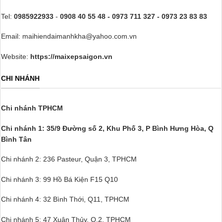
Tel:
0985922933
-
0908 40 55 48 - 0973 711 327 - 0973 23 83 83
Email: maihiendaimanhkha@yahoo.com.vn
Website:
https://maixepsaigon.vn
CHI NHÁNH
Chi nhánh TPHCM
Chi nhánh 1: 35/9 Đường số 2, Khu Phố 3,
P Bình Hưng Hòa, Q
Bình Tân
Chi nhánh 2: 236 Pasteur, Quận 3, TPHCM
Chi nhánh 3: 99 Hồ Bá Kiện F15 Q10
Chi nhánh 4: 32 Bình Thới, Q11, TPHCM
Chi nhánh 5: 47 Xuân Thủy, Q.2, TPHCM