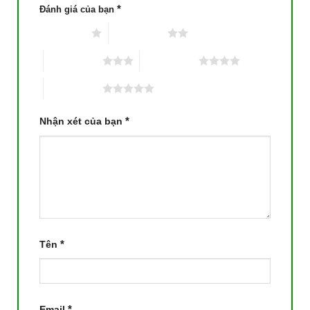
*
Đánh giá của bạn
1 trên 5 sao
2 trên 5 sao
3 trên 5 sao
4 trên 5 sao
5 trên 5 sao
*
Nhận xét của bạn
*
Tên
*
Email