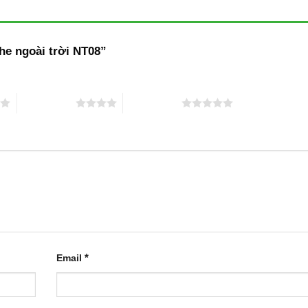
che ngoài trời NT08”
4 trên 5 sao
5 trên 5 sao
*
Email