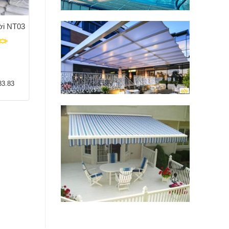
rời NT03
83.83