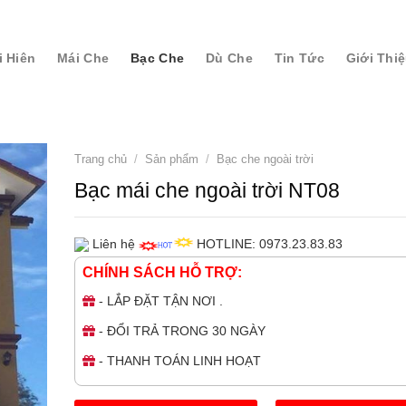
i Hiên
Mái Che
Bạc Che
Dù Che
Tin Tức
Giới Thi
Trang chủ
/
Sản phẩm
/
Bạc che ngoài trời
Bạc mái che ngoài trời NT08
Liên hệ
HOTLINE: 0973.23.83.83
CHÍNH SÁCH HỖ TRỢ:
- LẮP ĐẶT TẬN NƠI .
- ĐỔI TRẢ TRONG 30 NGÀY
- THANH TOÁN LINH HOẠT