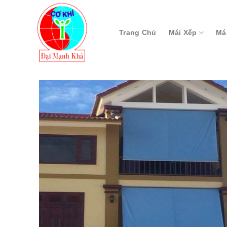
Skip
to
content
Trang Chủ
Mái Xếp
Má