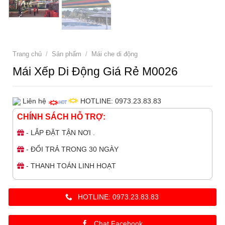
Trang chủ
/
Sản phẩm
/
Mái che di động
Mái Xếp Di Động Giá Rẻ M0026
Liên hệ
HOTLINE: 0973.23.83.83
CHÍNH SÁCH HỖ TRỢ:
- LẮP ĐẶT TẬN NƠI .
- ĐỔI TRẢ TRONG 30 NGÀY
- THANH TOÁN LINH HOẠT
HOTLINE: 0973.23.83.83
Chat Facebook