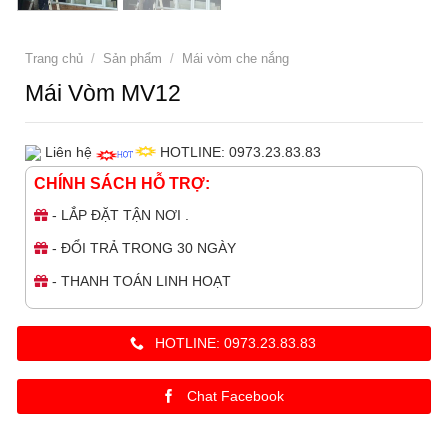
Trang chủ
/
Sản phẩm
/
Mái vòm che nắng
Mái Vòm MV12
Liên hệ
HOTLINE: 0973.23.83.83
CHÍNH SÁCH HỖ TRỢ:
- LẮP ĐẶT TẬN NƠI .
- ĐỔI TRẢ TRONG 30 NGÀY
- THANH TOÁN LINH HOẠT
HOTLINE: 0973.23.83.83
Chat Facebook