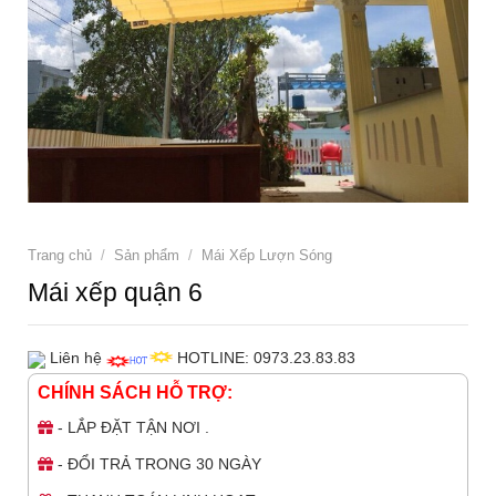
Trang chủ
/
Sản phẩm
/
Mái Xếp Lượn Sóng
Mái xếp quận 6
Liên hệ
HOTLINE: 0973.23.83.83
CHÍNH SÁCH HỖ TRỢ:
- LẮP ĐẶT TẬN NƠI .
- ĐỔI TRẢ TRONG 30 NGÀY