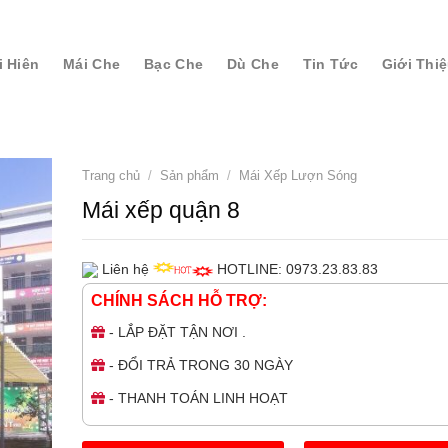
i Hiên
Mái Che
Bạc Che
Dù Che
Tin Tức
Giới Thi
Trang chủ
/
Sản phẩm
/
Mái Xếp Lượn Sóng
Mái xếp quận 8
Liên hệ
HOTLINE: 0973.23.83.83
CHÍNH SÁCH HỖ TRỢ:
- LẮP ĐẶT TẬN NƠI .
- ĐỔI TRẢ TRONG 30 NGÀY
- THANH TOÁN LINH HOẠT