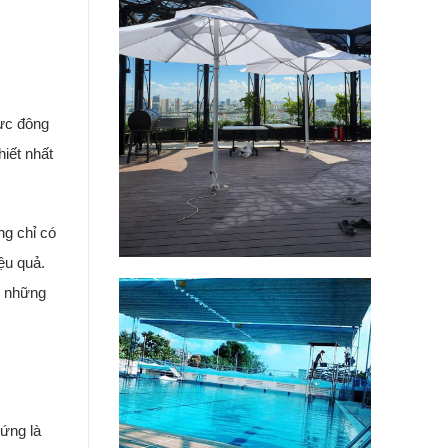
vực đông
hiết nhất
g chỉ có
ệu quả.
h những
hứng là