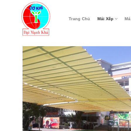
Skip
to
content
Trang Chủ
Mái Xếp
Má