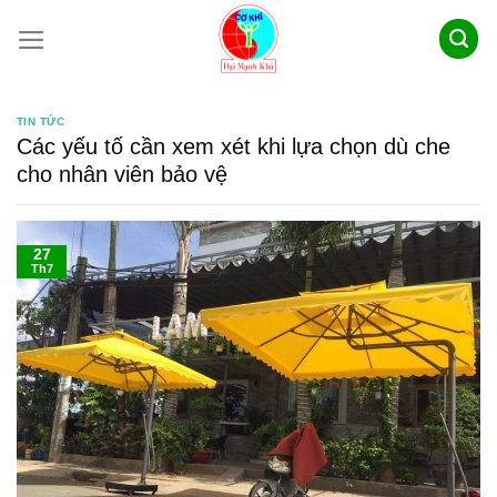
Skip
to
content
TIN TỨC
Các yếu tố cần xem xét khi lựa chọn dù che
cho nhân viên bảo vệ
27
Th7