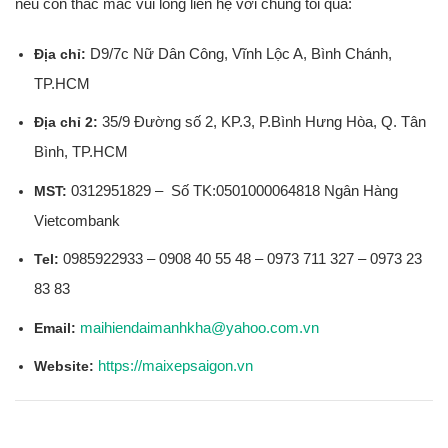
nếu còn thắc mắc vui lòng liên hệ với chúng tôi qua:
D9/7c Nữ Dân Công, Vĩnh Lộc A, Bình Chánh,
Địa chỉ:
TP.HCM
35/9 Đường số 2, KP.3, P.Bình Hưng Hòa, Q. Tân
Địa chỉ 2:
Bình, TP.HCM
0312951829 – Số TK:0501000064818 Ngân Hàng
MST:
Vietcombank
0985922933 – 0908 40 55 48 – 0973 711 327 – 0973 23
Tel:
83 83
maihiendaimanhkha@yahoo.com.vn
Email:
https://maixepsaigon.vn
Website: