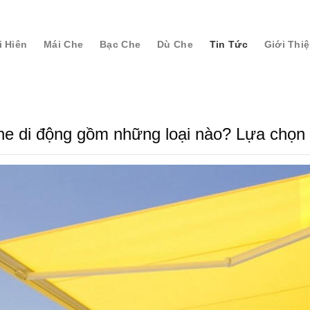
i Hiên
Mái Che
Bạc Che
Dù Che
Tin Tức
Giới Thi
he di động gồm những loại nào? Lựa chọn