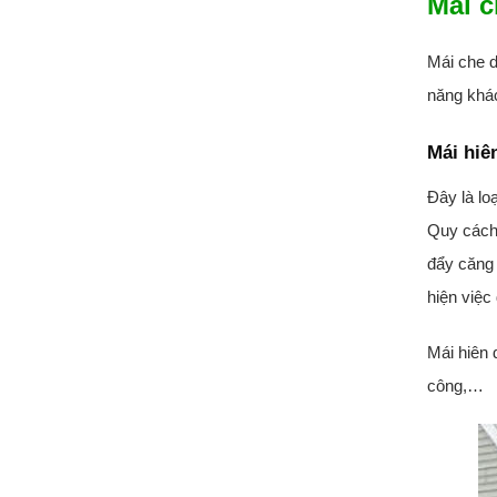
Mái c
Mái che d
năng khác
Mái hiê
Đây là lo
Quy cách 
đẩy căng 
hiện việc
Mái hiên 
công,…