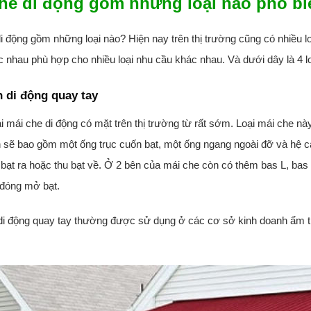
he di động gồm những loại nào phổ b
i động gồm những loại nào? Hiện nay trên thị trường cũng có nhiều l
 nhau phù hợp cho nhiều loại nhu cầu khác nhau. Và dưới dây là 4 l
n di động quay tay
ại mái che di động có mặt trên thị trường từ rất sớm. Loại mái che n
sẽ bao gồm một ống trục cuốn bạt, một ống ngang ngoài đỡ và hệ càn
bạt ra hoặc thu bạt về. Ở 2 bên của mái che còn có thêm bas L, bas 
 đóng mở bạt.
di động quay tay thường được sử dụng ở các cơ sở kinh doanh ẩm th