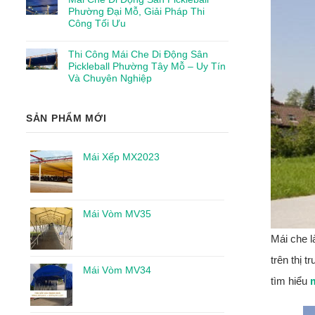
Phường Đại Mỗ, Giải Pháp Thi
Công Tối Ưu
Thi Công Mái Che Di Động Sân
Pickleball Phường Tây Mỗ – Uy Tín
Và Chuyên Nghiệp
SẢN PHẨM MỚI
Mái Xếp MX2023
Mái Vòm MV35
Mái che l
trên thị 
Mái Vòm MV34
tìm hiểu
m