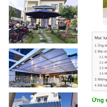
Mục lụ
Ứng dụ
Mái ch
M
M
M
M
Những 
Kết lu
Ứng 