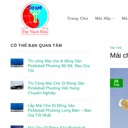
Skip
to
content
Trang Chủ
Mái Xếp
Má
CÓ THỂ BẠN QUAN TÂM
TIN TỨC
Mái c
Thi công Mái che di động Sân
Pickleball Phường Bồ Đề, Báo Gía
Tốt
26
Thi Công Mái Che Di Động Sân
Th8
Pickleball Phường Việt Hưng
Chuyên Nghiệp
Lắp Mái Che Di Động Sân
Pickleball Phường Long Biên – Báo
Giá Tốt Nhất
Mái Che Di Động Sân Pickleball