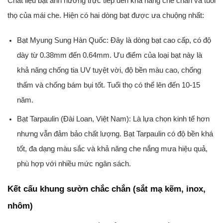
Chất liệu bạt ảnh hưởng trực tiếp đến khả năng che chắn và tuổi
thọ của mái che. Hiện có hai dòng bạt được ưa chuộng nhất:
Bạt Myung Sung Hàn Quốc:
Đây là dòng bạt cao cấp, có độ
dày từ 0.38mm đến 0.64mm. Ưu điểm của loại bạt này là
khả năng chống tia UV tuyệt vời, độ bền màu cao, chống
thấm và chống bám bụi tốt. Tuổi thọ có thể lên đến 10-15
năm.
Bạt Tarpaulin (Đài Loan, Việt Nam):
Là lựa chọn kinh tế hơn
nhưng vẫn đảm bảo chất lượng. Bạt Tarpaulin có độ bền khá
tốt, đa dạng màu sắc và khả năng che nắng mưa hiệu quả,
phù hợp với nhiều mức ngân sách.
Kết cấu khung sườn chắc chắn (sắt mạ kẽm, inox,
nhôm)