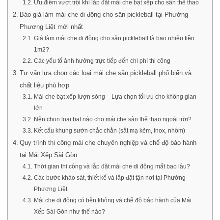
Ưu điểm vượt trội khi lắp đặt mái che bạt xếp cho sân thể thao
Báo giá làm mái che di động cho sân pickleball tại Phường
Phương Liệt mới nhất
Giá làm mái che di động cho sân pickleball là bao nhiêu tiền
1m2?
Các yếu tố ảnh hưởng trực tiếp đến chi phí thi công
Tư vấn lựa chọn các loại mái che sân pickleball phổ biến và
chất liệu phù hợp
Mái che bạt xếp lượn sóng – Lựa chọn tối ưu cho không gian
lớn
Nên chọn loại bạt nào cho mái che sân thể thao ngoài trời?
Kết cấu khung sườn chắc chắn (sắt mạ kẽm, inox, nhôm)
Quy trình thi công mái che chuyên nghiệp và chế độ bảo hành
tại Mái Xếp Sài Gòn
Thời gian thi công và lắp đặt mái che di động mất bao lâu?
Các bước khảo sát, thiết kế và lắp đặt tận nơi tại Phường
Phương Liệt
Mái che di động có bền không và chế độ bảo hành của Mái
Xếp Sài Gòn như thế nào?