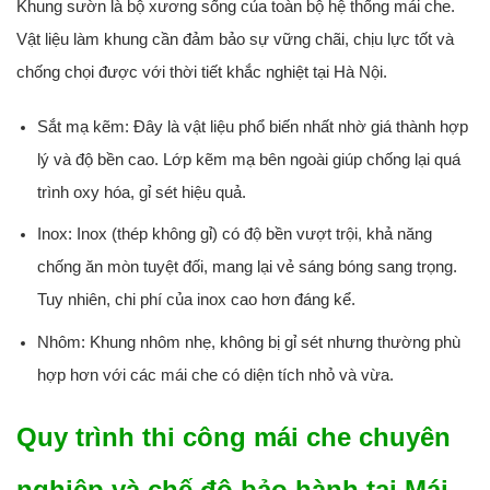
Khung sườn là bộ xương sống của toàn bộ hệ thống mái che.
Vật liệu làm khung cần đảm bảo sự vững chãi, chịu lực tốt và
chống chọi được với thời tiết khắc nghiệt tại Hà Nội.
Sắt mạ kẽm:
Đây là vật liệu phổ biến nhất nhờ giá thành hợp
lý và độ bền cao. Lớp kẽm mạ bên ngoài giúp chống lại quá
trình oxy hóa, gỉ sét hiệu quả.
Inox:
Inox (thép không gỉ) có độ bền vượt trội, khả năng
chống ăn mòn tuyệt đối, mang lại vẻ sáng bóng sang trọng.
Tuy nhiên, chi phí của inox cao hơn đáng kể.
Nhôm:
Khung nhôm nhẹ, không bị gỉ sét nhưng thường phù
hợp hơn với các mái che có diện tích nhỏ và vừa.
Quy trình thi công mái che chuyên
nghiệp và chế độ bảo hành tại Mái