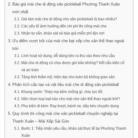
Báo giá mái che di động sân pickleball Phường Thanh Xuân
mới nhất
Giá làm mái che di động cho sân pickleball là bao nhiêu?
Các yếu tố ảnh hưởng đến chi phí thi công mái che
Nhận tư vấn, khảo sát và báo giá miễn phí tận nơi
Ưu điểm vượt trội của mái che bạt xếp cho sân thể thao ngoài
trời
Linh hoạt sử dụng, dễ dàng kéo ra thu vào theo nhu cầu
Mái che di động có chịu được gió bão không? Kết cấu kiên cố
và an toàn
Tăng tính thẩm mỹ, hiện đại cho toàn bộ không gian sân
Phân tích cấu tạo và vật liệu mái che di động sân pickleball
Khung sườn: Thép mạ kẽm chống gỉ, chịu lực tốt
Nên chọn loại bạt nào cho mái che sân thể thao ngoài trời?
Phụ kiện đi kèm: Ray trượt, bánh xe, dây kéo chuyên dụng
Quy trình thi công mái che sân pickleball chuyên nghiệp tại
Thanh Xuân – Mái Xếp Sài Gòn
Bước 1: Tiếp nhận yêu cầu, khảo sát thực tế tại Phường Thanh
Xuân