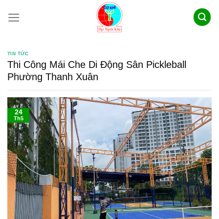
Skip
to
content
TIN TỨC
Thi Công Mái Che Di Động Sân Pickleball
Phường Thanh Xuân
24
Th5