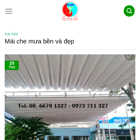
Skip
to
content
TIN TỨC
Mái che mưa bền và đẹp
20
Th5