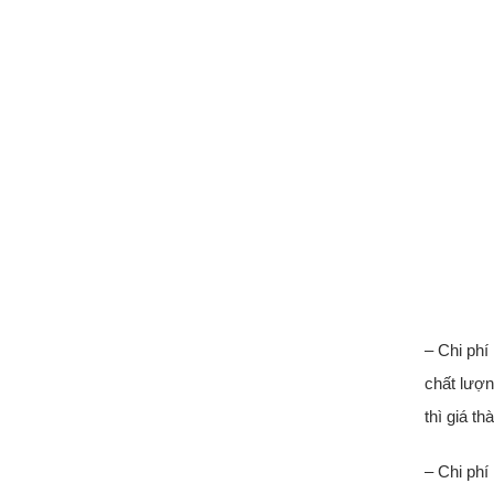
– Chi phí
chất lượn
thì giá t
– Chi phí