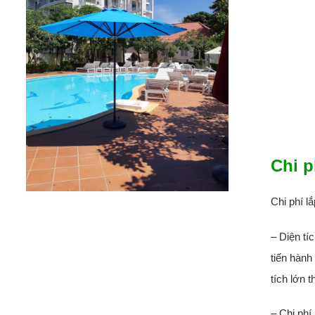
Chi p
Chi phí l
– Diện tí
tiến hành
tích lớn 
– Chi phí