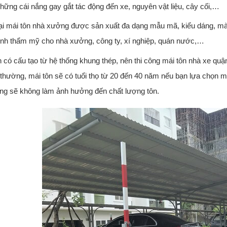
những cái nắng gay gắt tác động đến xe, nguyên vật liệu, cây cối,…
ại mái tôn nhà xưởng được sản xuất đa dạng mẫu mã, kiểu dáng, mà
ính thẩm mỹ cho nhà xưởng, công ty, xí nghiệp, quán nước,…
n có cấu tạo từ hệ thống khung thép, nên thi công mái tôn nhà xe quận
thường, mái tôn sẽ có tuổi thọ từ 20 đến 40 năm nếu bạn lựa chọn m
ng sẽ không làm ảnh hưởng đến chất lượng tôn.