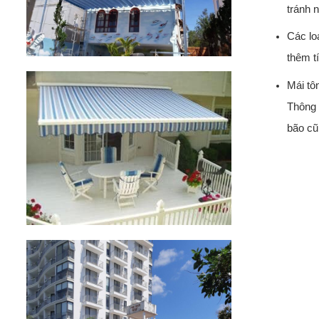
tránh 
Các lo
thêm t
Mái tô
Thông 
bão cũ