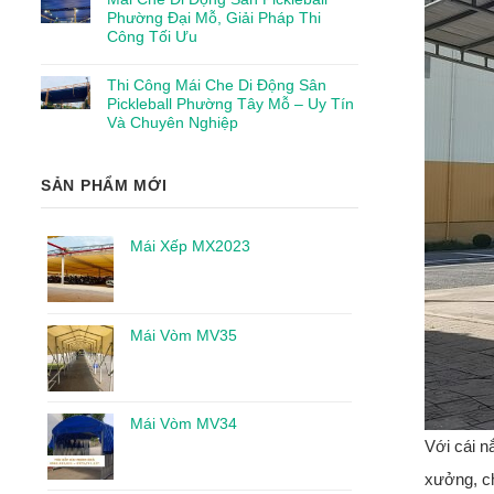
Phường Đại Mỗ, Giải Pháp Thi
Công Tối Ưu
Thi Công Mái Che Di Động Sân
Pickleball Phường Tây Mỗ – Uy Tín
Và Chuyên Nghiệp
SẢN PHẨM MỚI
Mái Xếp MX2023
Mái Vòm MV35
Mái Vòm MV34
Với cái n
xưởng, ch