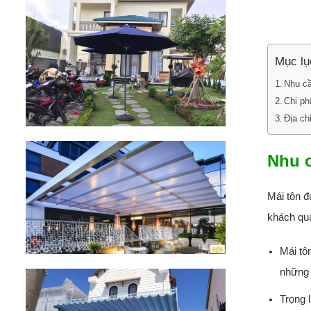
Mục lụ
Nhu cầ
Chi ph
Địa ch
Nhu c
Mái tôn đ
khách qu
Mái tô
những 
Trọng 