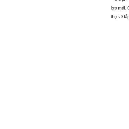
lợp mái. 
thợ về lắ