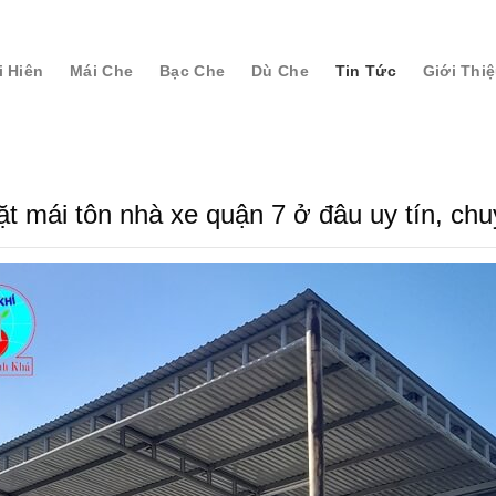
i Hiên
Mái Che
Bạc Che
Dù Che
Tin Tức
Giới Thi
ặt mái tôn nhà xe quận 7 ở đâu uy tín, ch