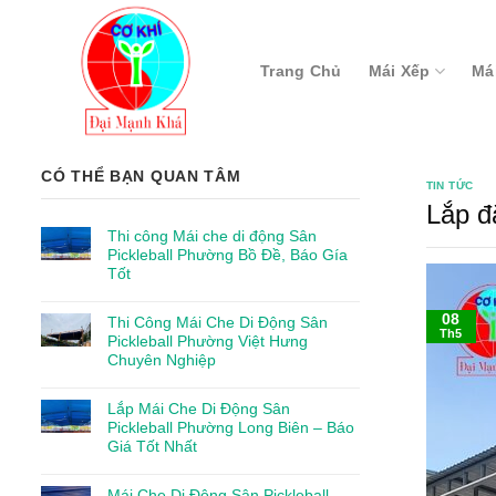
Skip
to
content
Trang Chủ
Mái Xếp
Má
CÓ THỂ BẠN QUAN TÂM
TIN TỨC
Lắp đ
Thi công Mái che di động Sân
Pickleball Phường Bồ Đề, Báo Gía
Tốt
08
Thi Công Mái Che Di Động Sân
Th5
Pickleball Phường Việt Hưng
Chuyên Nghiệp
Lắp Mái Che Di Động Sân
Pickleball Phường Long Biên – Báo
Giá Tốt Nhất
Mái Che Di Động Sân Pickleball