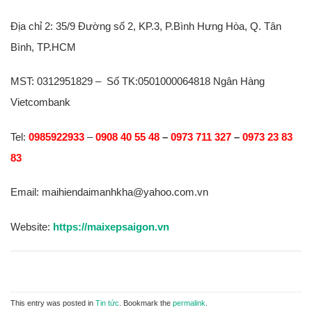
Địa chỉ 2: 35/9 Đường số 2, KP.3, P.Bình Hưng Hòa, Q. Tân
Bình, TP.HCM
MST: 0312951829 – Số TK:0501000064818 Ngân Hàng
Vietcombank
Tel:
0985922933
–
0908 40 55 48
–
0973 711 327
–
0973 23 83
83
Email: maihiendaimanhkha@yahoo.com.vn
Website:
https://maixepsaigon.vn
This entry was posted in
Tin tức
. Bookmark the
permalink
.