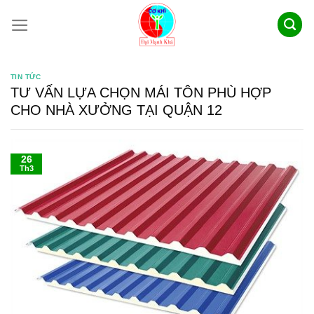
Skip
to
content
TIN TỨC
TƯ VẤN LỰA CHỌN MÁI TÔN PHÙ HỢP
CHO NHÀ XƯỞNG TẠI QUẬN 12
26
Th3