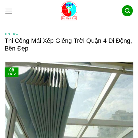
Skip
to
content
TIN TỨC
Thi Công Mái Xếp Giếng Trời Quận 4 Di Động,
Bền Đẹp
08
Th12