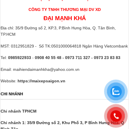
CÔNG TY TNHH THƯƠNG MẠI DV XD
ĐẠI MẠNH KHÁ
Địa chỉ: 35/9 Đường số 2, KP.3, P.Bình Hưng Hòa, Q. Tân Bình,
TP.HCM
MST: 0312951829 - Số TK:0501000064818 Ngân Hàng Vietcombank
Tel:
0985922933
-
0908 40 55 48 - 0973 711 327 - 0973 23 83 83
Email: maihiendaimanhkha@yahoo.com.vn
Website:
https://maixepsaigon.vn
CHI NHÁNH
Chi nhánh TPHCM
Chi nhánh 1: 35/9 Đường số 2, Khu Phố 3,
P Bình Hưng Hòa, Q