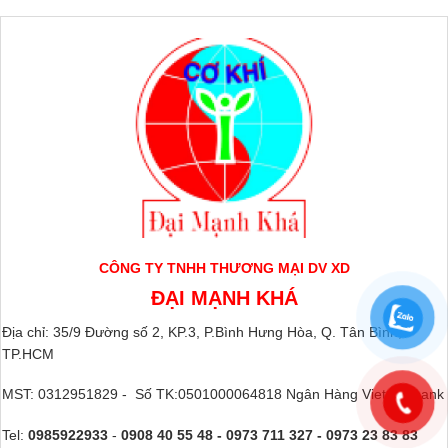
CÔNG TY TNHH THƯƠNG MẠI DV XD
ĐẠI MẠNH KHÁ
Địa chỉ: 35/9 Đường số 2, KP.3, P.Bình Hưng Hòa, Q. Tân Bình,
TP.HCM
MST: 0312951829 - Số TK:0501000064818 Ngân Hàng Vietcombank
Tel:
0985922933
-
0908 40 55 48 - 0973 711 327 - 0973 23 83 83