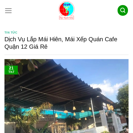
Skip
to
content
TIN TỨC
Dịch Vụ Lắp Mái Hiên, Mái Xếp Quán Cafe
Quận 12 Giá Rẻ
21
Th7