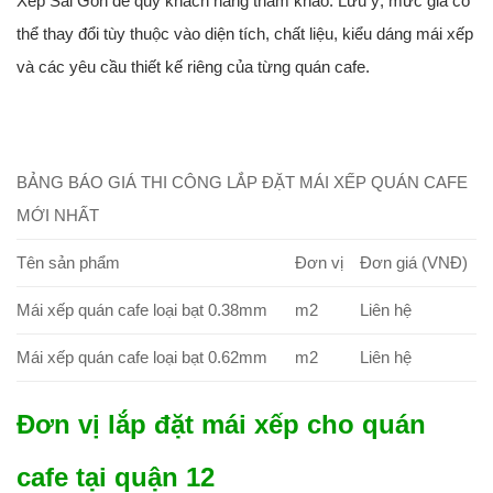
Xếp Sài Gòn để quý khách hàng tham khảo. Lưu ý, mức giá có
thể thay đổi tùy thuộc vào diện tích, chất liệu, kiểu dáng mái xếp
và các yêu cầu thiết kế riêng của từng quán cafe.
BẢNG BÁO GIÁ THI CÔNG LẮP ĐẶT MÁI XẾP QUÁN CAFE
MỚI NHẤT
Tên sản phẩm
Đơn vị
Đơn giá (VNĐ)
Mái xếp quán cafe loại bạt 0.38mm
m2
Liên hệ
Mái xếp quán cafe loại bạt 0.62mm
m2
Liên hệ
Đơn vị lắp đặt mái xếp cho quán
cafe tại quận 12