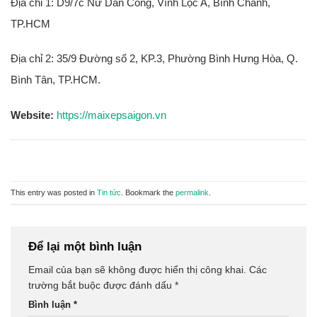
Địa chỉ 1: D9/7c Nữ Dân Công, Vĩnh Lộc A, Bình Chánh,
TP.HCM
Địa chỉ 2: 35/9 Đường số 2, KP.3, Phường Bình Hưng Hòa, Q.
Bình Tân, TP.HCM.
Website:
https://maixepsaigon.vn
This entry was posted in
Tin tức
. Bookmark the
permalink
.
Để lại một bình luận
Email của bạn sẽ không được hiển thị công khai.
Các
trường bắt buộc được đánh dấu
*
Bình luận
*