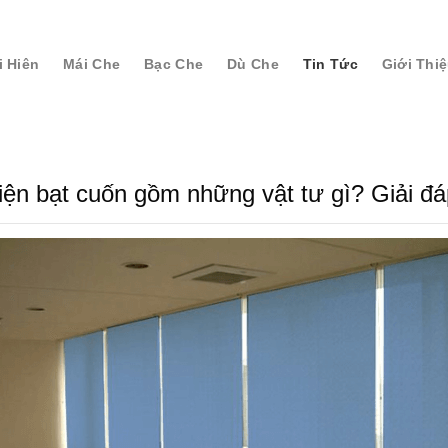
i Hiên
Mái Che
Bạc Che
Dù Che
Tin Tức
Giới Thi
iện bạt cuốn gồm những vật tư gì? Giải đáp