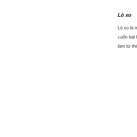
Lò xo
Lò xo là 
cuốn bạt 
làm từ th