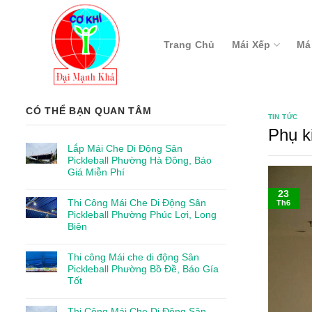
Skip
to
content
Trang Chủ
Mái Xếp
Má
CÓ THỂ BẠN QUAN TÂM
TIN TỨC
Phụ k
Lắp Mái Che Di Động Sân
Pickleball Phường Hà Đông, Báo
Giá Miễn Phí
23
Thi Công Mái Che Di Động Sân
Th6
Pickleball Phường Phúc Lợi, Long
Biên
Thi công Mái che di động Sân
Pickleball Phường Bồ Đề, Báo Gía
Tốt
Thi Công Mái Che Di Động Sân