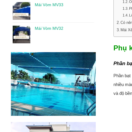
Ố
Mái Vòm MV33
P
L
Có nên
Mái Vòm MV32
Mái Xế
Phụ 
Phần bạ
Phần bạt 
nhiều màu
và độ bền