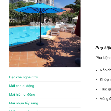
Phụ kiệ
Phụ kiện 
Nắp đầ
Bạc che ngoài trời
Khớp n
Mái che di động
Trục q
Mái hiên di động
Vòng đ
Mái nhựa lấy sáng