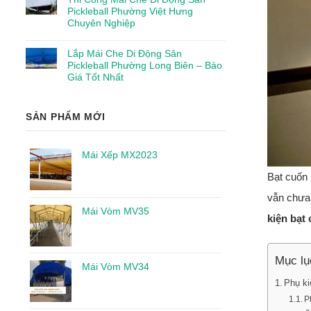
Pickleball Phường Việt Hưng
Chuyên Nghiệp
Lắp Mái Che Di Động Sân
Pickleball Phường Long Biên – Báo
Giá Tốt Nhất
SẢN PHẨM MỚI
Mái Xếp MX2023
Bạt cuốn 
vẫn chưa 
Mái Vòm MV35
kiện bạt
Mục lụ
Mái Vòm MV34
Phụ ki
P