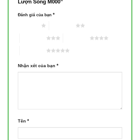
Lượn Sóng M000”
*
Đánh giá của bạn
1 trên 5 sao
2 trên 5 sao
3 trên 5 sao
4 trên 5 sao
5 trên 5 sao
*
Nhận xét của bạn
*
Tên