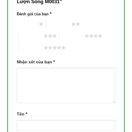
Lượn Sóng M0031”
*
Đánh giá của bạn
1 trên 5 sao
2 trên 5 sao
3 trên 5 sao
4 trên 5 sao
5 trên 5 sao
*
Nhận xét của bạn
*
Tên