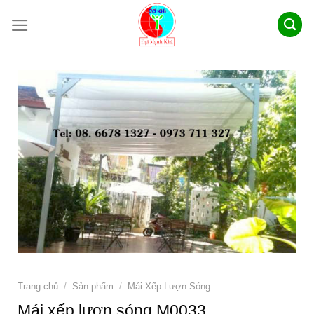
Skip
to
content
Trang chủ
/
Sản phẩm
/
Mái Xếp Lượn Sóng
Mái xếp lượn sóng M0033