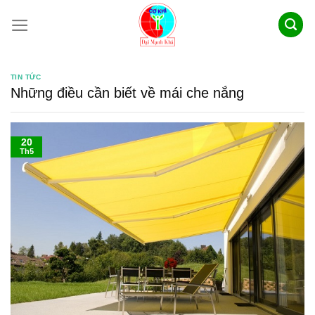
Skip
to
content
TIN TỨC
Những điều cần biết về mái che nắng
20
Th5